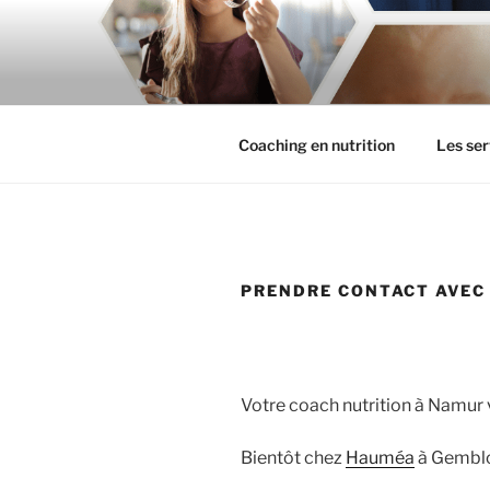
Aller
au
PAULINE N
contenu
Coach en nutrition – Coaching e
principal
Coaching en nutrition
Les ser
PRENDRE CONTACT AVEC 
Votre coach nutrition à Namu
Bientôt chez
Hauméa
à Gembl