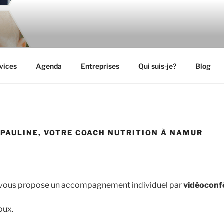
UTRITION – COACHIN
n nutrition
vices
Agenda
Entreprises
Qui suis-je?
Blog
PAULINE, VOTRE COACH NUTRITION À NAMUR
r vous propose un accompagnement individuel par
vidéoconf
oux.